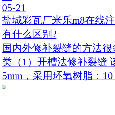
05-21
盐城彩瓦厂米乐m8在线
有什么区别?
国内外修补裂缝的方法很
类（1）开槽法修补裂缝 
5mm，采用环氧树脂：1