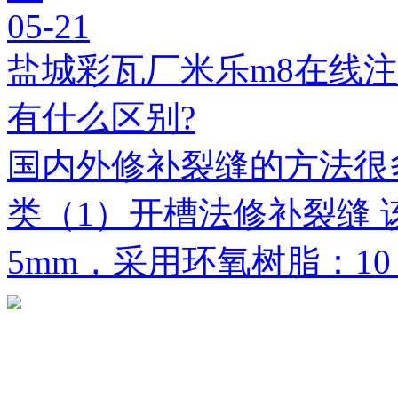
05-21
盐城彩瓦厂米乐m8在线
有什么区别?
国内外修补裂缝的方法很
类（1）开槽法修补裂缝 
5mm，采用环氧树脂：1