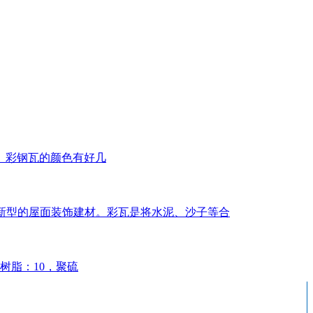
。彩钢瓦的颜色有好几
几年新型的屋面装饰建材。彩瓦是将水泥、沙子等合
树脂：10，聚硫