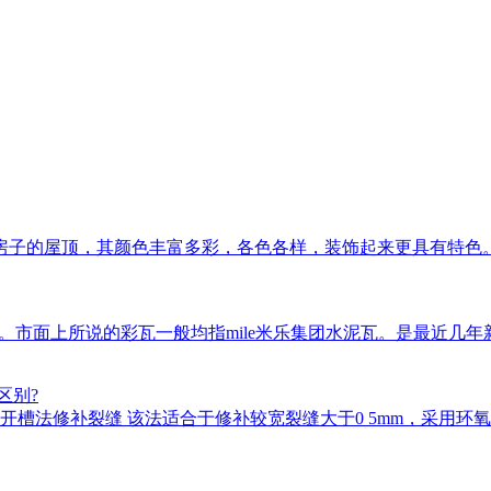
房子的屋顶，其颜色丰富多彩，各色各样，装饰起来更具有特色
瓦等。市面上所说的彩瓦一般均指mile米乐集团水泥瓦。是最近
区别?
槽法修补裂缝 该法适合于修补较宽裂缝大于0 5mm，采用环氧