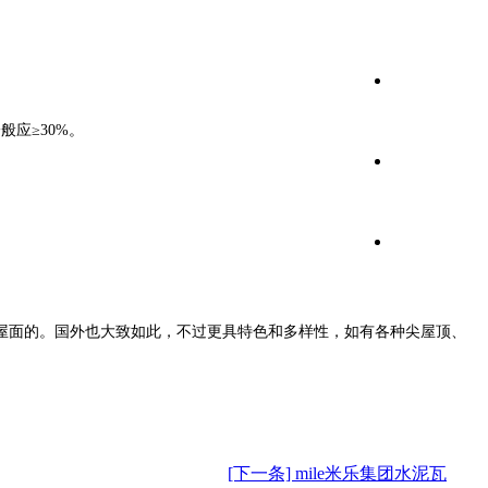
应≥30%。
屋面的。国外也大致如此，不过更具特色和多样性，如有各种尖屋顶、
[下一条] mile米乐集团水泥瓦