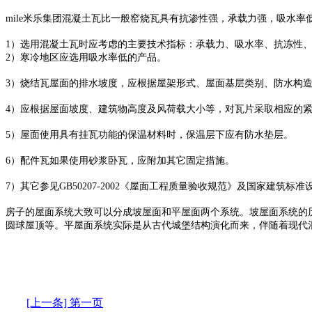
mile米乐集团混凝土瓦比一般窑烧瓦具有抗渗性强，承载力强，吸水率
1）选用混凝土瓦时应考虑的主要技术指标：承载力、吸水率、抗冻性
2）寒冷地区应选用吸水率低的产品。
3）烧结瓦屋面的排水坡度，应根据屋架形式、屋面基层类别、防水构造
4）应根据屋面坡度、建筑物高度及风荷载大小等，对瓦片采取相应的
5）屋面使用具有挂瓦功能的保温材料时，保温层下应有防水垫层。
6）配件瓦如果使用砂浆卧瓦，应附加其它固定措施。
7）其它参见GB50207-2002《屋面工程质量验收规范》及国家建筑标准
房子的屋面系统大致可以分成坡屋面和平屋面两个系统。坡屋面系统的
圆球屋顶等。平屋面系统实际是从古代城堡结构演化而来，伴随着现代
[上一条] 第一页