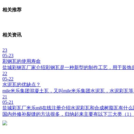
相关推荐
相关资讯
23
05-23
彩钢瓦的使用寿命
盐城彩钢瓦厂家介绍彩钢瓦是一种新型的制作工艺，用于装饰
22
05-22
水泥瓦的优缺点？
mile米乐集团混凝土瓦，又叫mile米乐集团水泥瓦，水泥彩
21
05-21
盐城彩瓦厂米乐m8在线注册介绍水泥彩瓦和合成树脂瓦有什么
国内外修补裂缝的方法很多，归纳起来主要有以下三大类（1）开