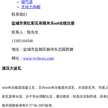
烟气道
无动力风帽
联系我们
盐城市英红彩瓦有限米乐m8在线注册
联系人：陈先生
13305104508
地址：盐城市盐都区杨侍生态园西侧
网址：
www.ycyhcwc.com
滚压大波瓦
mile米乐集团混凝土瓦，又叫mile米乐集团水泥瓦，水泥彩瓦等。市
彩瓦是将水泥、沙子等合理配比后，通过模具，经高压压制而成，具有
相关国家标准有JC/T746-2007标准。