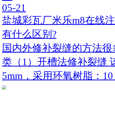
05-21
盐城彩瓦厂米乐m8在线
有什么区别?
国内外修补裂缝的方法很
类（1）开槽法修补裂缝 
5mm，采用环氧树脂：1