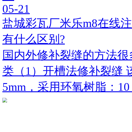
05-21
盐城彩瓦厂米乐m8在线
有什么区别?
国内外修补裂缝的方法很
类（1）开槽法修补裂缝 
5mm，采用环氧树脂：1