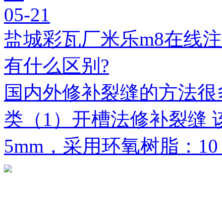
05-21
盐城彩瓦厂米乐m8在线
有什么区别?
国内外修补裂缝的方法很
类（1）开槽法修补裂缝 
5mm，采用环氧树脂：1