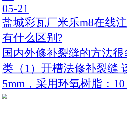
05-21
盐城彩瓦厂米乐m8在线
有什么区别?
国内外修补裂缝的方法很
类（1）开槽法修补裂缝 
5mm，采用环氧树脂：1