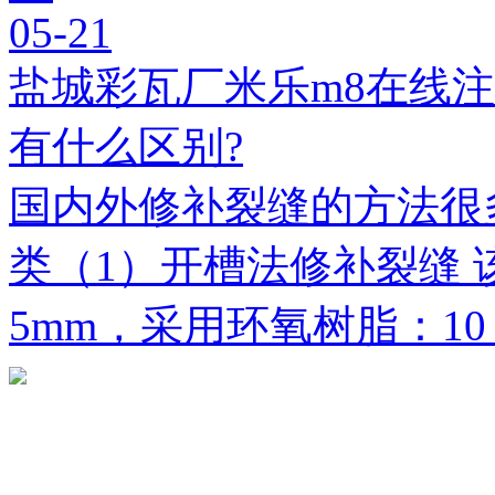
05-21
盐城彩瓦厂米乐m8在线
有什么区别?
国内外修补裂缝的方法很
类（1）开槽法修补裂缝 
5mm，采用环氧树脂：1