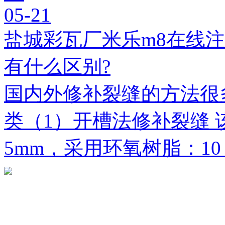
05-21
盐城彩瓦厂米乐m8在线
有什么区别?
国内外修补裂缝的方法很
类（1）开槽法修补裂缝 
5mm，采用环氧树脂：1