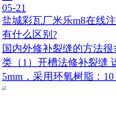
05-21
盐城彩瓦厂米乐m8在线
有什么区别?
国内外修补裂缝的方法很
类（1）开槽法修补裂缝 
5mm，采用环氧树脂：1