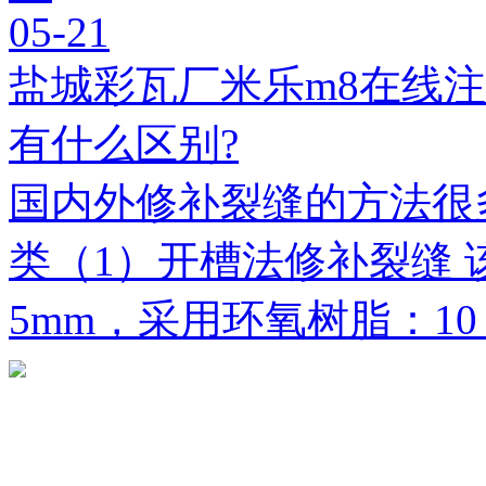
05-21
盐城彩瓦厂米乐m8在线
有什么区别?
国内外修补裂缝的方法很
类（1）开槽法修补裂缝 
5mm，采用环氧树脂：1