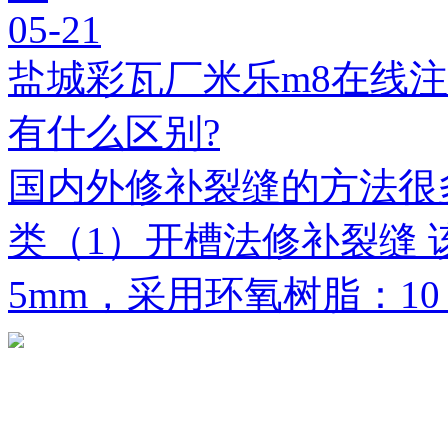
05-21
盐城彩瓦厂米乐m8在线
有什么区别?
国内外修补裂缝的方法很
类（1）开槽法修补裂缝 
5mm，采用环氧树脂：1