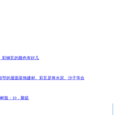
。彩钢瓦的颜色有好几
几年新型的屋面装饰建材。彩瓦是将水泥、沙子等合
树脂：10，聚硫