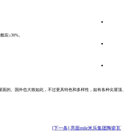
应≥30%。
屋面的。国外也大致如此，不过更具特色和多样性，如有各种尖屋顶、
[下一条] 亮面mile米乐集团陶瓷瓦