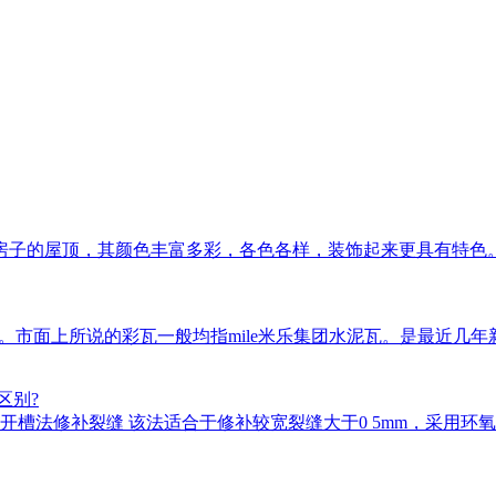
房子的屋顶，其颜色丰富多彩，各色各样，装饰起来更具有特色
瓦等。市面上所说的彩瓦一般均指mile米乐集团水泥瓦。是最近
区别?
槽法修补裂缝 该法适合于修补较宽裂缝大于0 5mm，采用环氧