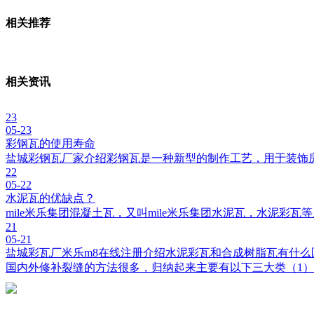
相关推荐
相关资讯
23
05-23
彩钢瓦的使用寿命
盐城彩钢瓦厂家介绍彩钢瓦是一种新型的制作工艺，用于装饰
22
05-22
水泥瓦的优缺点？
mile米乐集团混凝土瓦，又叫mile米乐集团水泥瓦，水泥彩
21
05-21
盐城彩瓦厂米乐m8在线注册介绍水泥彩瓦和合成树脂瓦有什么
国内外修补裂缝的方法很多，归纳起来主要有以下三大类（1）开