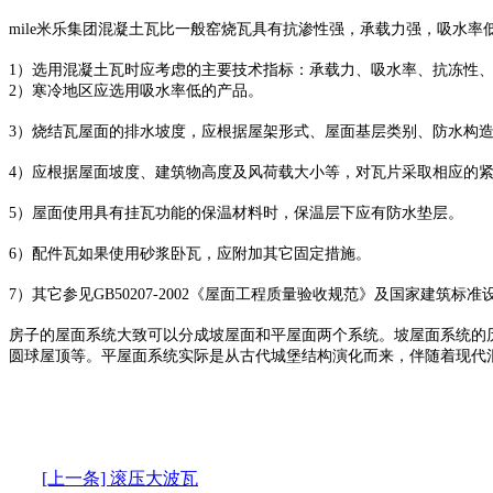
mile米乐集团混凝土瓦比一般窑烧瓦具有抗渗性强，承载力强，吸水率
1）选用混凝土瓦时应考虑的主要技术指标：承载力、吸水率、抗冻性
2）寒冷地区应选用吸水率低的产品。
3）烧结瓦屋面的排水坡度，应根据屋架形式、屋面基层类别、防水构造
4）应根据屋面坡度、建筑物高度及风荷载大小等，对瓦片采取相应的
5）屋面使用具有挂瓦功能的保温材料时，保温层下应有防水垫层。
6）配件瓦如果使用砂浆卧瓦，应附加其它固定措施。
7）其它参见GB50207-2002《屋面工程质量验收规范》及国家建筑标准
房子的屋面系统大致可以分成坡屋面和平屋面两个系统。坡屋面系统的
圆球屋顶等。平屋面系统实际是从古代城堡结构演化而来，伴随着现代
[上一条] 滚压大波瓦