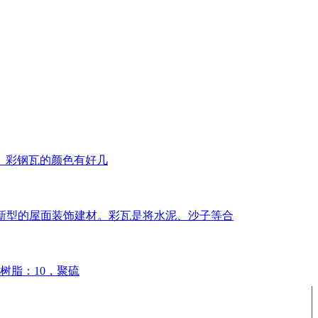
。彩钢瓦的颜色有好几
几年新型的屋面装饰建材。彩瓦是将水泥、沙子等合
树脂：10，聚硫