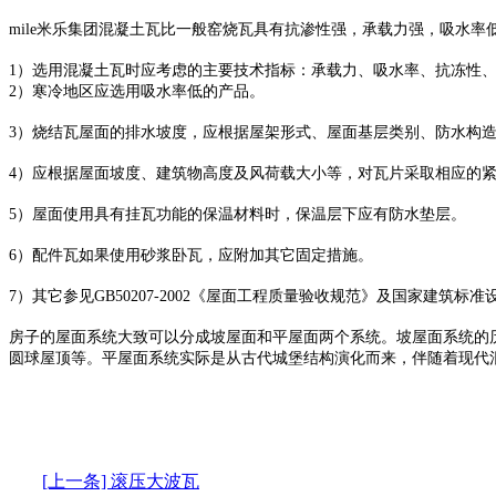
mile米乐集团混凝土瓦比一般窑烧瓦具有抗渗性强，承载力强，吸水率
1）选用混凝土瓦时应考虑的主要技术指标：承载力、吸水率、抗冻性
2）寒冷地区应选用吸水率低的产品。
3）烧结瓦屋面的排水坡度，应根据屋架形式、屋面基层类别、防水构造
4）应根据屋面坡度、建筑物高度及风荷载大小等，对瓦片采取相应的
5）屋面使用具有挂瓦功能的保温材料时，保温层下应有防水垫层。
6）配件瓦如果使用砂浆卧瓦，应附加其它固定措施。
7）其它参见GB50207-2002《屋面工程质量验收规范》及国家建筑标准
房子的屋面系统大致可以分成坡屋面和平屋面两个系统。坡屋面系统的
圆球屋顶等。平屋面系统实际是从古代城堡结构演化而来，伴随着现代
[上一条] 滚压大波瓦