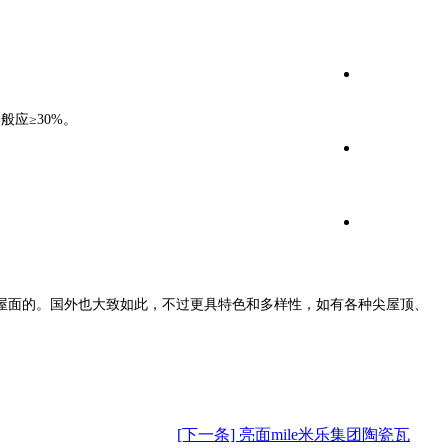
应≥30%。
屋面的。国外也大致如此，不过更具特色和多样性，如有各种尖屋顶、
[下一条] 亮面mile米乐集团陶瓷瓦