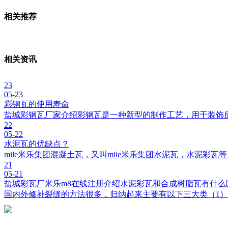
相关推荐
相关资讯
23
05-23
彩钢瓦的使用寿命
盐城彩钢瓦厂家介绍彩钢瓦是一种新型的制作工艺，用于装饰
22
05-22
水泥瓦的优缺点？
mile米乐集团混凝土瓦，又叫mile米乐集团水泥瓦，水泥彩
21
05-21
盐城彩瓦厂米乐m8在线注册介绍水泥彩瓦和合成树脂瓦有什么
国内外修补裂缝的方法很多，归纳起来主要有以下三大类（1）开