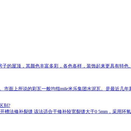
房子的屋顶，其颜色丰富多彩，各色各样，装饰起来更具有特色
瓦等。市面上所说的彩瓦一般均指mile米乐集团水泥瓦。是最近
区别?
槽法修补裂缝 该法适合于修补较宽裂缝大于0 5mm，采用环氧