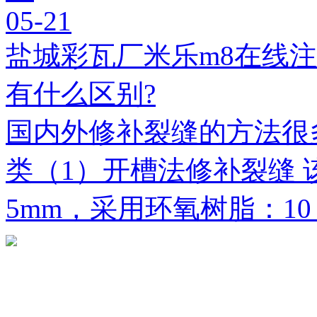
05-21
盐城彩瓦厂米乐m8在线
有什么区别?
国内外修补裂缝的方法很
类（1）开槽法修补裂缝 
5mm，采用环氧树脂：1