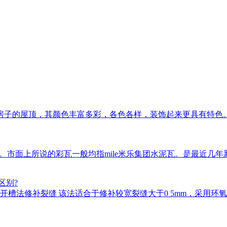
房子的屋顶，其颜色丰富多彩，各色各样，装饰起来更具有特色
瓦等。市面上所说的彩瓦一般均指mile米乐集团水泥瓦。是最近
区别?
槽法修补裂缝 该法适合于修补较宽裂缝大于0 5mm，采用环氧