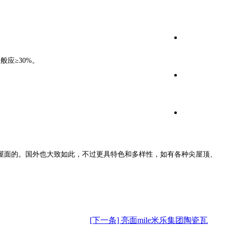
应≥30%。
屋面的。国外也大致如此，不过更具特色和多样性，如有各种尖屋顶、
[下一条] 亮面mile米乐集团陶瓷瓦