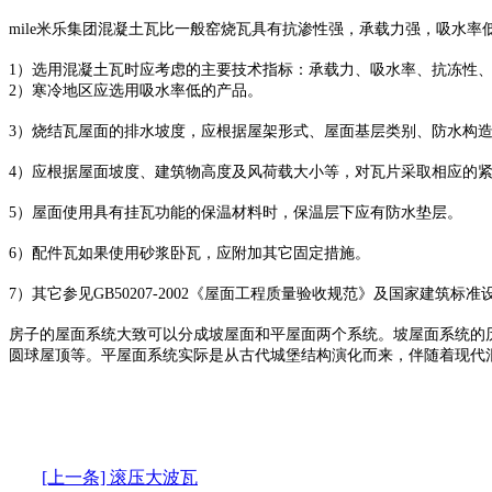
mile米乐集团混凝土瓦比一般窑烧瓦具有抗渗性强，承载力强，吸水率
1）选用混凝土瓦时应考虑的主要技术指标：承载力、吸水率、抗冻性
2）寒冷地区应选用吸水率低的产品。
3）烧结瓦屋面的排水坡度，应根据屋架形式、屋面基层类别、防水构造
4）应根据屋面坡度、建筑物高度及风荷载大小等，对瓦片采取相应的
5）屋面使用具有挂瓦功能的保温材料时，保温层下应有防水垫层。
6）配件瓦如果使用砂浆卧瓦，应附加其它固定措施。
7）其它参见GB50207-2002《屋面工程质量验收规范》及国家建筑标准
房子的屋面系统大致可以分成坡屋面和平屋面两个系统。坡屋面系统的
圆球屋顶等。平屋面系统实际是从古代城堡结构演化而来，伴随着现代
[上一条] 滚压大波瓦