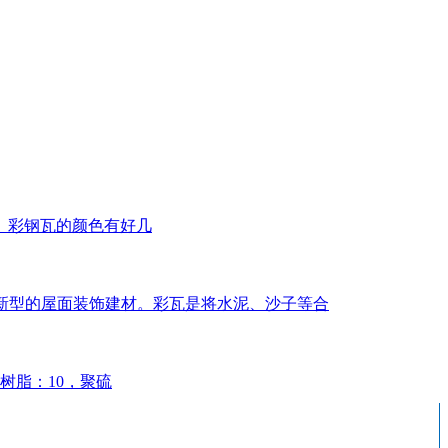
。彩钢瓦的颜色有好几
几年新型的屋面装饰建材。彩瓦是将水泥、沙子等合
树脂：10，聚硫