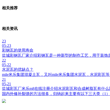
相关推荐
相关资讯
23
05-23
彩钢瓦的使用寿命
盐城彩钢瓦厂家介绍彩钢瓦是一种新型的制作工艺，用于装饰
22
05-22
水泥瓦的优缺点？
mile米乐集团混凝土瓦，又叫mile米乐集团水泥瓦，水泥彩
21
05-21
盐城彩瓦厂米乐m8在线注册介绍水泥彩瓦和合成树脂瓦有什么
国内外修补裂缝的方法很多，归纳起来主要有以下三大类（1）开