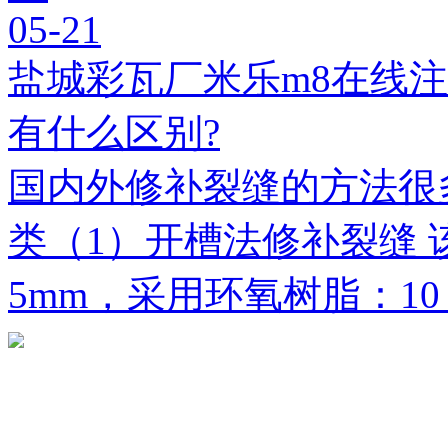
05-21
盐城彩瓦厂米乐m8在线
有什么区别?
国内外修补裂缝的方法很
类（1）开槽法修补裂缝 
5mm，采用环氧树脂：1