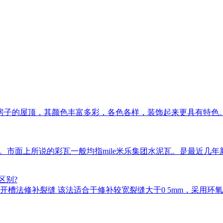
房子的屋顶，其颜色丰富多彩，各色各样，装饰起来更具有特色
瓦等。市面上所说的彩瓦一般均指mile米乐集团水泥瓦。是最近
区别?
槽法修补裂缝 该法适合于修补较宽裂缝大于0 5mm，采用环氧