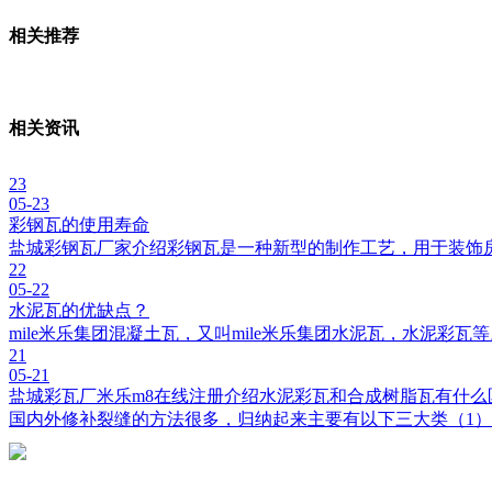
相关推荐
相关资讯
23
05-23
彩钢瓦的使用寿命
盐城彩钢瓦厂家介绍彩钢瓦是一种新型的制作工艺，用于装饰
22
05-22
水泥瓦的优缺点？
mile米乐集团混凝土瓦，又叫mile米乐集团水泥瓦，水泥彩
21
05-21
盐城彩瓦厂米乐m8在线注册介绍水泥彩瓦和合成树脂瓦有什么
国内外修补裂缝的方法很多，归纳起来主要有以下三大类（1）开