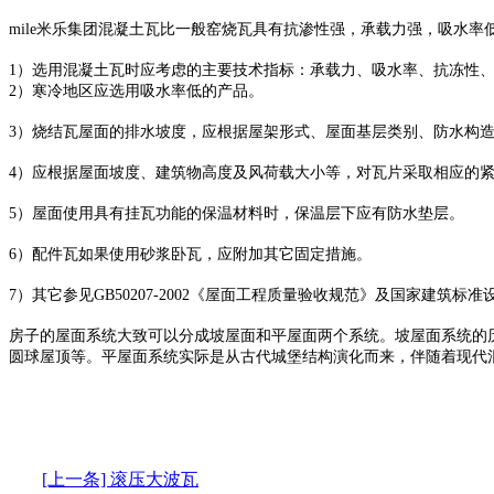
mile米乐集团混凝土瓦比一般窑烧瓦具有抗渗性强，承载力强，吸水率
1）选用混凝土瓦时应考虑的主要技术指标：承载力、吸水率、抗冻性
2）寒冷地区应选用吸水率低的产品。
3）烧结瓦屋面的排水坡度，应根据屋架形式、屋面基层类别、防水构造
4）应根据屋面坡度、建筑物高度及风荷载大小等，对瓦片采取相应的
5）屋面使用具有挂瓦功能的保温材料时，保温层下应有防水垫层。
6）配件瓦如果使用砂浆卧瓦，应附加其它固定措施。
7）其它参见GB50207-2002《屋面工程质量验收规范》及国家建筑标准
房子的屋面系统大致可以分成坡屋面和平屋面两个系统。坡屋面系统的
圆球屋顶等。平屋面系统实际是从古代城堡结构演化而来，伴随着现代
[上一条] 滚压大波瓦