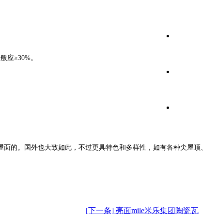
应≥30%。
屋面的。国外也大致如此，不过更具特色和多样性，如有各种尖屋顶、
[下一条] 亮面mile米乐集团陶瓷瓦