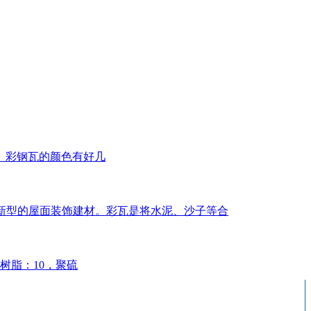
。彩钢瓦的颜色有好几
几年新型的屋面装饰建材。彩瓦是将水泥、沙子等合
树脂：10，聚硫