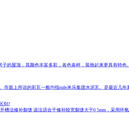
房子的屋顶，其颜色丰富多彩，各色各样，装饰起来更具有特色
瓦等。市面上所说的彩瓦一般均指mile米乐集团水泥瓦。是最近
区别?
槽法修补裂缝 该法适合于修补较宽裂缝大于0 5mm，采用环氧