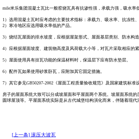
mile米乐集团混凝土瓦比一般窑烧瓦具有抗渗性强，承载力强，吸水率
1）选用混凝土瓦时应考虑的主要技术指标：承载力、吸水率、抗冻性
2）寒冷地区应选用吸水率低的产品。
3）烧结瓦屋面的排水坡度，应根据屋架形式、屋面基层类别、防水构造
4）应根据屋面坡度、建筑物高度及风荷载大小等，对瓦片采取相应的
5）屋面使用具有挂瓦功能的保温材料时，保温层下应有防水垫层。
6）配件瓦如果使用砂浆卧瓦，应附加其它固定措施。
7）其它参见GB50207-2002《屋面工程质量验收规范》及国家建筑标准
房子的屋面系统大致可以分成坡屋面和平屋面两个系统。坡屋面系统的
圆球屋顶等。平屋面系统实际是从古代城堡结构演化而来，伴随着现代
[上一条] 滚压大波瓦