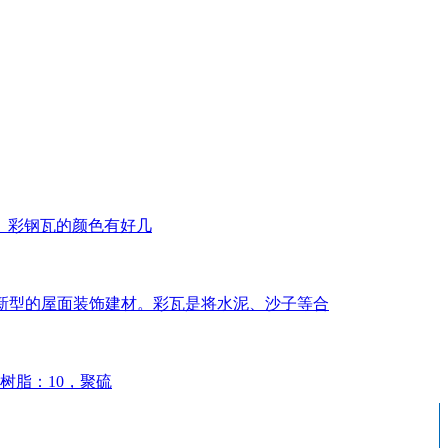
。彩钢瓦的颜色有好几
几年新型的屋面装饰建材。彩瓦是将水泥、沙子等合
树脂：10，聚硫