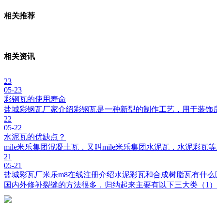
相关推荐
相关资讯
23
05-23
彩钢瓦的使用寿命
盐城彩钢瓦厂家介绍彩钢瓦是一种新型的制作工艺，用于装饰
22
05-22
水泥瓦的优缺点？
mile米乐集团混凝土瓦，又叫mile米乐集团水泥瓦，水泥彩
21
05-21
盐城彩瓦厂米乐m8在线注册介绍水泥彩瓦和合成树脂瓦有什么
国内外修补裂缝的方法很多，归纳起来主要有以下三大类（1）开