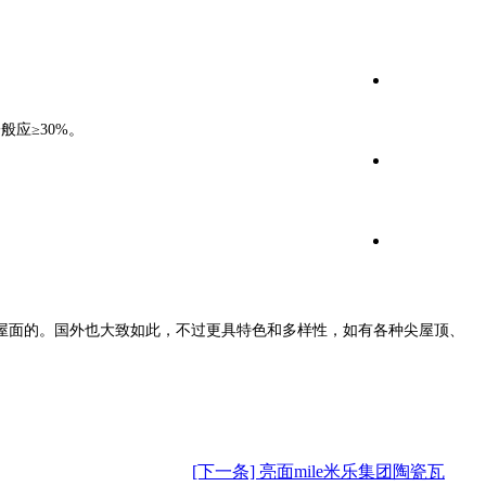
应≥30%。
屋面的。国外也大致如此，不过更具特色和多样性，如有各种尖屋顶、
[下一条] 亮面mile米乐集团陶瓷瓦