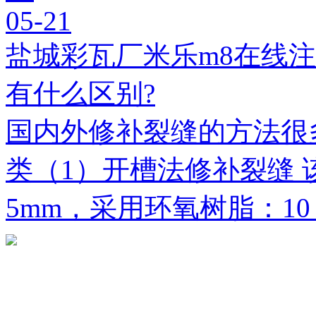
05-21
盐城彩瓦厂米乐m8在线
有什么区别?
国内外修补裂缝的方法很
类（1）开槽法修补裂缝 
5mm，采用环氧树脂：1