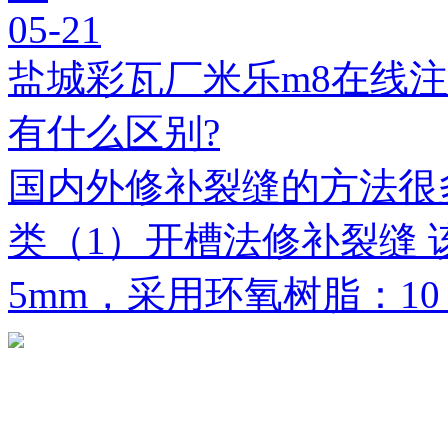
05-21
盐城彩瓦厂米乐m8在线
有什么区别?
国内外修补裂缝的方法很
类（1）开槽法修补裂缝 
5mm，采用环氧树脂：1