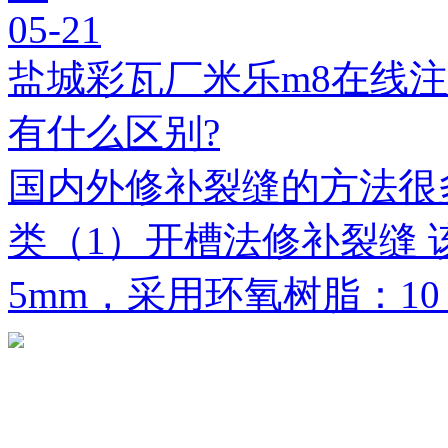
05-21
盐城彩瓦厂米乐m8在线
有什么区别?
国内外修补裂缝的方法很
类（1）开槽法修补裂缝 
5mm，采用环氧树脂：1