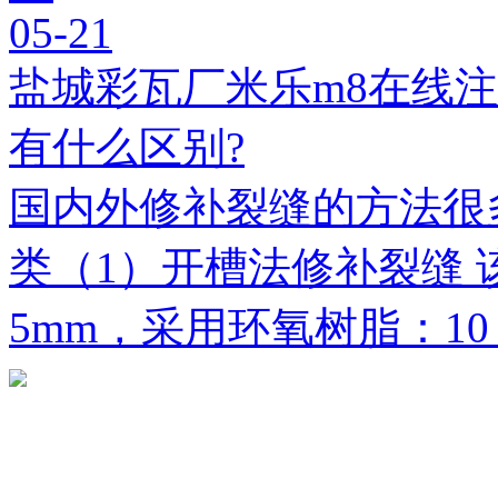
05-21
盐城彩瓦厂米乐m8在线
有什么区别?
国内外修补裂缝的方法很
类（1）开槽法修补裂缝 
5mm，采用环氧树脂：1