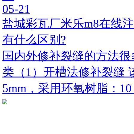
05-21
盐城彩瓦厂米乐m8在线
有什么区别?
国内外修补裂缝的方法很
类（1）开槽法修补裂缝 
5mm，采用环氧树脂：1