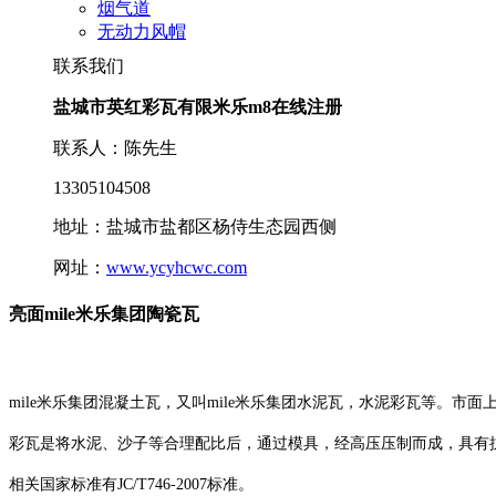
烟气道
无动力风帽
联系我们
盐城市英红彩瓦有限米乐m8在线注册
联系人：陈先生
13305104508
地址：盐城市盐都区杨侍生态园西侧
网址：
www.ycyhcwc.com
亮面mile米乐集团陶瓷瓦
mile米乐集团混凝土瓦，又叫mile米乐集团水泥瓦，水泥彩瓦等。市
彩瓦是将水泥、沙子等合理配比后，通过模具，经高压压制而成，具有
相关国家标准有JC/T746-2007标准。