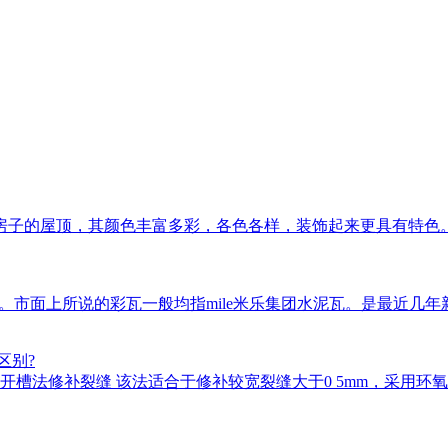
房子的屋顶，其颜色丰富多彩，各色各样，装饰起来更具有特色
瓦等。市面上所说的彩瓦一般均指mile米乐集团水泥瓦。是最近
区别?
槽法修补裂缝 该法适合于修补较宽裂缝大于0 5mm，采用环氧