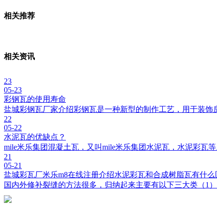
相关推荐
相关资讯
23
05-23
彩钢瓦的使用寿命
盐城彩钢瓦厂家介绍彩钢瓦是一种新型的制作工艺，用于装饰
22
05-22
水泥瓦的优缺点？
mile米乐集团混凝土瓦，又叫mile米乐集团水泥瓦，水泥彩
21
05-21
盐城彩瓦厂米乐m8在线注册介绍水泥彩瓦和合成树脂瓦有什么
国内外修补裂缝的方法很多，归纳起来主要有以下三大类（1）开