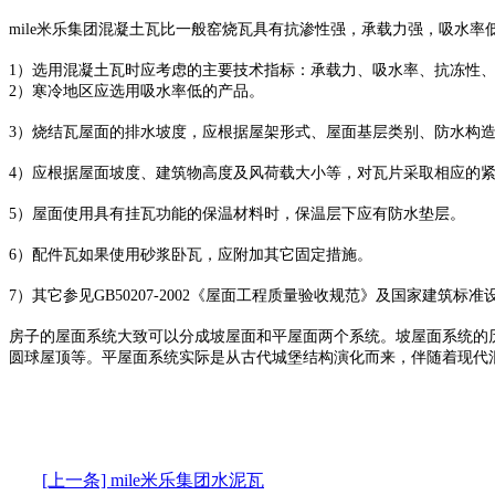
mile米乐集团混凝土瓦比一般窑烧瓦具有抗渗性强，承载力强，吸水率
1）选用混凝土瓦时应考虑的主要技术指标：承载力、吸水率、抗冻性
2）寒冷地区应选用吸水率低的产品。
3）烧结瓦屋面的排水坡度，应根据屋架形式、屋面基层类别、防水构造
4）应根据屋面坡度、建筑物高度及风荷载大小等，对瓦片采取相应的
5）屋面使用具有挂瓦功能的保温材料时，保温层下应有防水垫层。
6）配件瓦如果使用砂浆卧瓦，应附加其它固定措施。
7）其它参见GB50207-2002《屋面工程质量验收规范》及国家建筑标准
房子的屋面系统大致可以分成坡屋面和平屋面两个系统。坡屋面系统的
圆球屋顶等。平屋面系统实际是从古代城堡结构演化而来，伴随着现代
[上一条] mile米乐集团水泥瓦