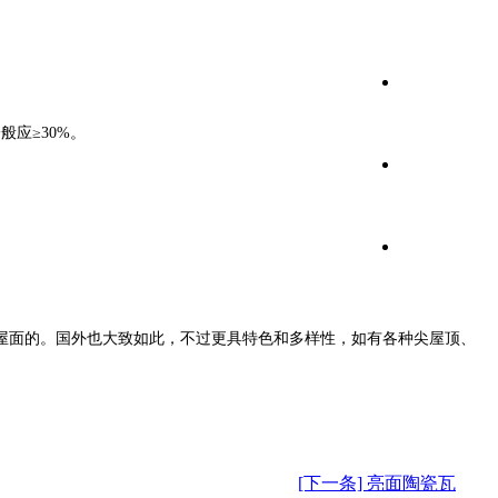
应≥30%。
屋面的。国外也大致如此，不过更具特色和多样性，如有各种尖屋顶、
[下一条] 亮面陶瓷瓦