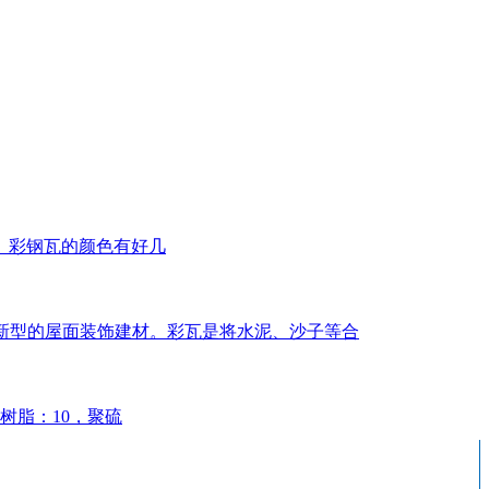
。彩钢瓦的颜色有好几
几年新型的屋面装饰建材。彩瓦是将水泥、沙子等合
树脂：10，聚硫