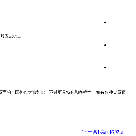
应≥30%。
屋面的。国外也大致如此，不过更具特色和多样性，如有各种尖屋顶、
[下一条] 亮面陶瓷瓦