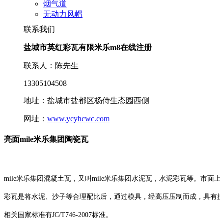
烟气道
无动力风帽
联系我们
盐城市英红彩瓦有限米乐m8在线注册
联系人：陈先生
13305104508
地址：盐城市盐都区杨侍生态园西侧
网址：
www.ycyhcwc.com
亮面mile米乐集团陶瓷瓦
mile米乐集团混凝土瓦，又叫mile米乐集团水泥瓦，水泥彩瓦等。市
彩瓦是将水泥、沙子等合理配比后，通过模具，经高压压制而成，具有
相关国家标准有JC/T746-2007标准。