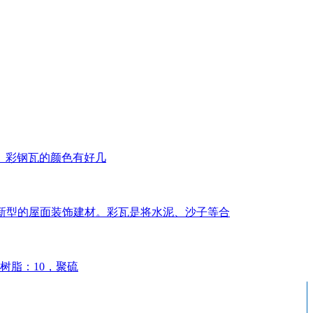
。彩钢瓦的颜色有好几
几年新型的屋面装饰建材。彩瓦是将水泥、沙子等合
树脂：10，聚硫