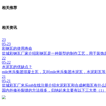
相关推荐
相关资讯
23
05-23
彩钢瓦的使用寿命
盐城彩钢瓦厂家介绍彩钢瓦是一种新型的制作工艺，用于装饰
22
05-22
水泥瓦的优缺点？
mile米乐集团混凝土瓦，又叫mile米乐集团水泥瓦，水泥彩
21
05-21
盐城彩瓦厂米乐m8在线注册介绍水泥彩瓦和合成树脂瓦有什么
国内外修补裂缝的方法很多，归纳起来主要有以下三大类（1）开