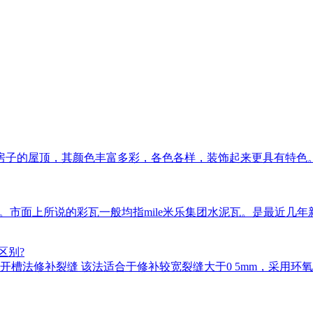
房子的屋顶，其颜色丰富多彩，各色各样，装饰起来更具有特色
瓦等。市面上所说的彩瓦一般均指mile米乐集团水泥瓦。是最近
区别?
槽法修补裂缝 该法适合于修补较宽裂缝大于0 5mm，采用环氧