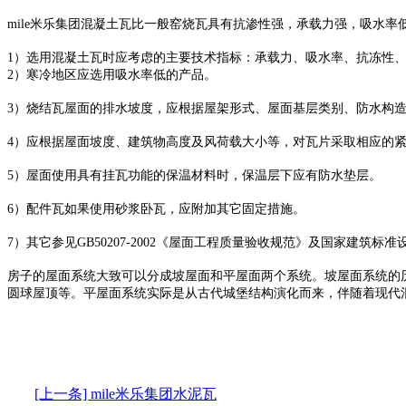
mile米乐集团混凝土瓦比一般窑烧瓦具有抗渗性强，承载力强，吸水率
1）选用混凝土瓦时应考虑的主要技术指标：承载力、吸水率、抗冻性
2）寒冷地区应选用吸水率低的产品。
3）烧结瓦屋面的排水坡度，应根据屋架形式、屋面基层类别、防水构造
4）应根据屋面坡度、建筑物高度及风荷载大小等，对瓦片采取相应的
5）屋面使用具有挂瓦功能的保温材料时，保温层下应有防水垫层。
6）配件瓦如果使用砂浆卧瓦，应附加其它固定措施。
7）其它参见GB50207-2002《屋面工程质量验收规范》及国家建筑标准
房子的屋面系统大致可以分成坡屋面和平屋面两个系统。坡屋面系统的
圆球屋顶等。平屋面系统实际是从古代城堡结构演化而来，伴随着现代
[上一条] mile米乐集团水泥瓦