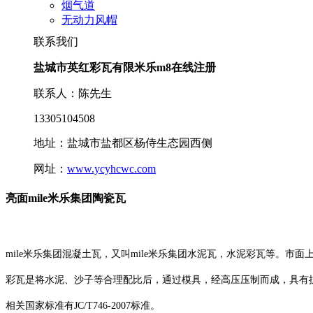
烟气道
无动力风帽
联系我们
盐城市英红彩瓦有限米乐m8在线注册
联系人：陈先生
13305104508
地址：盐城市盐都区杨侍生态园西侧
网址：
www.ycyhcwc.com
亮面mile米乐集团陶瓷瓦
mile米乐集团混凝土瓦，又叫mile米乐集团水泥瓦，水泥彩瓦等。市
彩瓦是将水泥、沙子等合理配比后，通过模具，经高压压制而成，具有
相关国家标准有JC/T746-2007标准。