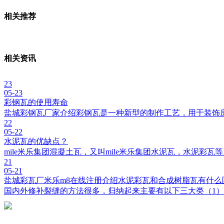
相关推荐
相关资讯
23
05-23
彩钢瓦的使用寿命
盐城彩钢瓦厂家介绍彩钢瓦是一种新型的制作工艺，用于装饰
22
05-22
水泥瓦的优缺点？
mile米乐集团混凝土瓦，又叫mile米乐集团水泥瓦，水泥彩
21
05-21
盐城彩瓦厂米乐m8在线注册介绍水泥彩瓦和合成树脂瓦有什么
国内外修补裂缝的方法很多，归纳起来主要有以下三大类（1）开