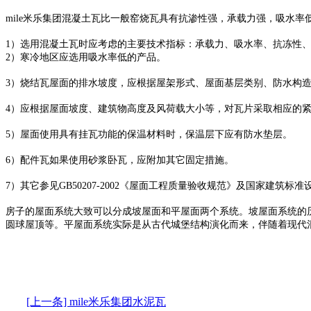
mile米乐集团混凝土瓦比一般窑烧瓦具有抗渗性强，承载力强，吸水率
1）选用混凝土瓦时应考虑的主要技术指标：承载力、吸水率、抗冻性
2）寒冷地区应选用吸水率低的产品。
3）烧结瓦屋面的排水坡度，应根据屋架形式、屋面基层类别、防水构造
4）应根据屋面坡度、建筑物高度及风荷载大小等，对瓦片采取相应的
5）屋面使用具有挂瓦功能的保温材料时，保温层下应有防水垫层。
6）配件瓦如果使用砂浆卧瓦，应附加其它固定措施。
7）其它参见GB50207-2002《屋面工程质量验收规范》及国家建筑标准
房子的屋面系统大致可以分成坡屋面和平屋面两个系统。坡屋面系统的
圆球屋顶等。平屋面系统实际是从古代城堡结构演化而来，伴随着现代
[上一条] mile米乐集团水泥瓦