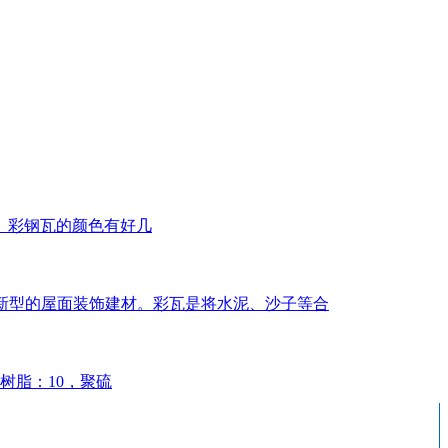
。彩钢瓦的颜色有好几
几年新型的屋面装饰建材。彩瓦是将水泥、沙子等合
树脂：10，聚硫