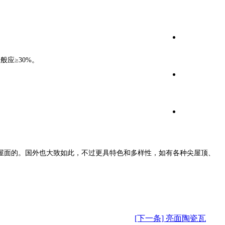
应≥30%。
屋面的。国外也大致如此，不过更具特色和多样性，如有各种尖屋顶、
[下一条] 亮面陶瓷瓦