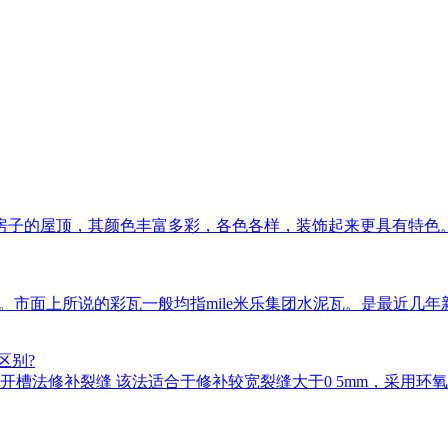
房子的屋顶，其颜色丰富多彩，各色各样，装饰起来更具有特色
瓦等。市面上所说的彩瓦一般均指mile米乐集团水泥瓦。是最近
区别?
槽法修补裂缝 该法适合于修补较宽裂缝大于0 5mm，采用环氧