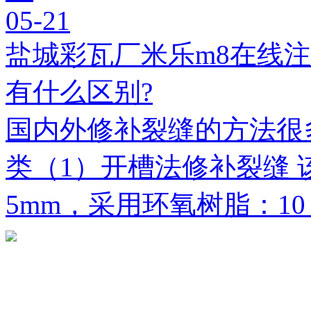
05-21
盐城彩瓦厂米乐m8在线
有什么区别?
国内外修补裂缝的方法很
类（1）开槽法修补裂缝 
5mm，采用环氧树脂：1