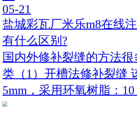
05-21
盐城彩瓦厂米乐m8在线
有什么区别?
国内外修补裂缝的方法很
类（1）开槽法修补裂缝 
5mm，采用环氧树脂：1