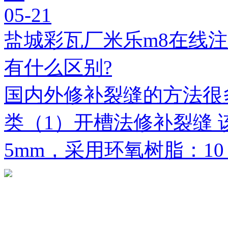
05-21
盐城彩瓦厂米乐m8在线
有什么区别?
国内外修补裂缝的方法很
类（1）开槽法修补裂缝 
5mm，采用环氧树脂：1