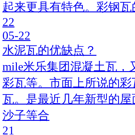
起来更具有特色。彩钢瓦
22
05-22
水泥瓦的优缺点？
mile米乐集团混凝土瓦，
彩瓦等。市面上所说的彩瓦
瓦。是最近几年新型的屋
沙子等合
21