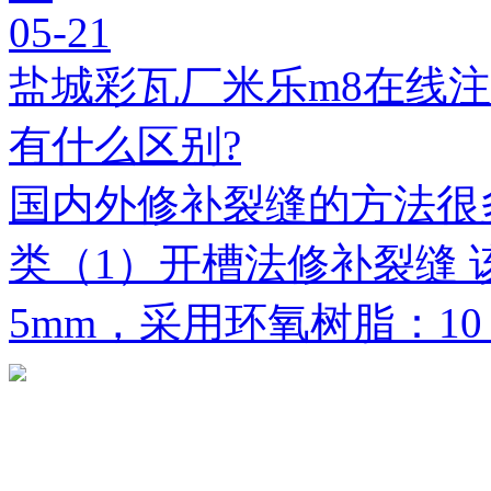
05-21
盐城彩瓦厂米乐m8在线
有什么区别?
国内外修补裂缝的方法很
类（1）开槽法修补裂缝 
5mm，采用环氧树脂：1