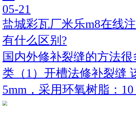
05-21
盐城彩瓦厂米乐m8在线
有什么区别?
国内外修补裂缝的方法很
类（1）开槽法修补裂缝 
5mm，采用环氧树脂：1