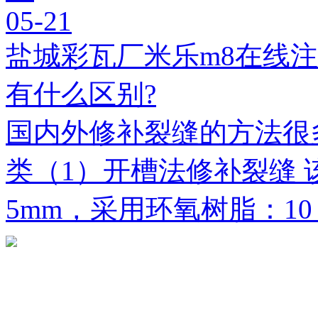
05-21
盐城彩瓦厂米乐m8在线
有什么区别?
国内外修补裂缝的方法很
类（1）开槽法修补裂缝 
5mm，采用环氧树脂：1