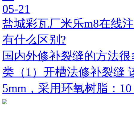
05-21
盐城彩瓦厂米乐m8在线
有什么区别?
国内外修补裂缝的方法很
类（1）开槽法修补裂缝 
5mm，采用环氧树脂：1