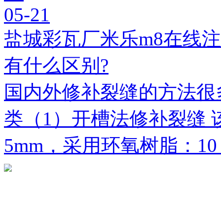
05-21
盐城彩瓦厂米乐m8在线
有什么区别?
国内外修补裂缝的方法很
类（1）开槽法修补裂缝 
5mm，采用环氧树脂：1