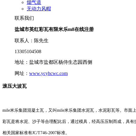
烟气道
无动力风帽
联系我们
盐城市英红彩瓦有限米乐m8在线注册
联系人：陈先生
13305104508
地址：盐城市盐都区杨侍生态园西侧
网址：
www.ycyhcwc.com
滚压大波瓦
mile米乐集团混凝土瓦，又叫mile米乐集团水泥瓦，水泥彩瓦等。市
彩瓦是将水泥、沙子等合理配比后，通过模具，经高压压制而成，具有
相关国家标准有JC/T746-2007标准。