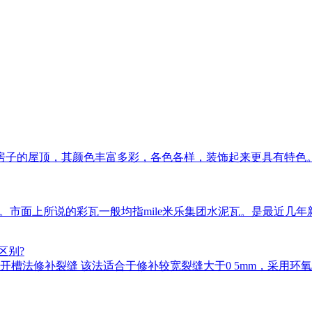
房子的屋顶，其颜色丰富多彩，各色各样，装饰起来更具有特色
瓦等。市面上所说的彩瓦一般均指mile米乐集团水泥瓦。是最近
区别?
槽法修补裂缝 该法适合于修补较宽裂缝大于0 5mm，采用环氧