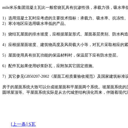
mile米乐集团混凝土瓦比一般窑烧瓦具有抗渗性强，承载力强，吸水率
1）选用混凝土瓦时应考虑的主要技术指标：承载力、吸水率、抗冻性
2）寒冷地区应选用吸水率低的产品。
3）烧结瓦屋面的排水坡度，应根据屋架形式、屋面基层类别、防水构造
4）应根据屋面坡度、建筑物高度及风荷载大小等，对瓦片采取相应的
5）屋面使用具有挂瓦功能的保温材料时，保温层下应有防水垫层。
6）配件瓦如果使用砂浆卧瓦，应附加其它固定措施。
7）其它参见GB50207-2002《屋面工程质量验收规范》及国家建筑标准
房子的屋面系统大致可以分成坡屋面和平屋面两个系统。坡屋面系统的
圆球屋顶等。平屋面系统实际是从古代城堡结构演化而来，伴随着现代
[上一条] S瓦