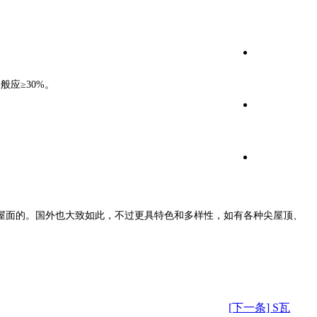
应≥30%。
屋面的。国外也大致如此，不过更具特色和多样性，如有各种尖屋顶、
[下一条] S瓦