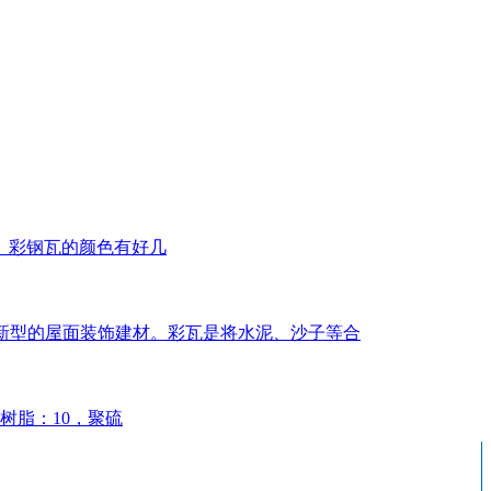
。彩钢瓦的颜色有好几
几年新型的屋面装饰建材。彩瓦是将水泥、沙子等合
树脂：10，聚硫