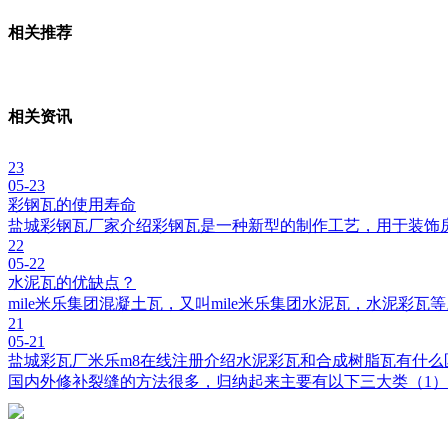
相关推荐
相关资讯
23
05-23
彩钢瓦的使用寿命
盐城彩钢瓦厂家介绍彩钢瓦是一种新型的制作工艺，用于装饰
22
05-22
水泥瓦的优缺点？
mile米乐集团混凝土瓦，又叫mile米乐集团水泥瓦，水泥彩
21
05-21
盐城彩瓦厂米乐m8在线注册介绍水泥彩瓦和合成树脂瓦有什么
国内外修补裂缝的方法很多，归纳起来主要有以下三大类（1）开