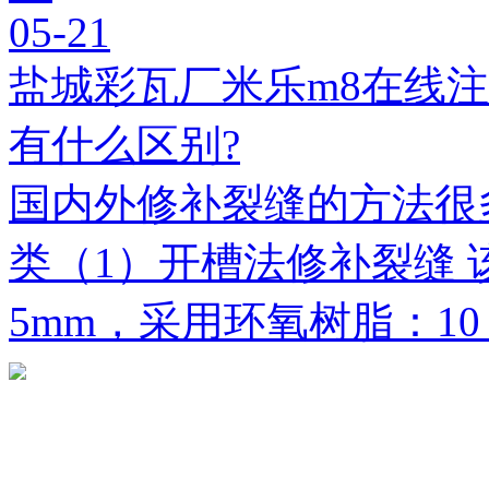
05-21
盐城彩瓦厂米乐m8在线
有什么区别?
国内外修补裂缝的方法很
类（1）开槽法修补裂缝 
5mm，采用环氧树脂：1