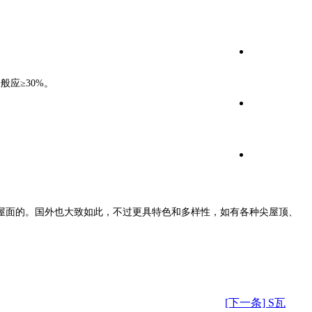
应≥30%。
屋面的。国外也大致如此，不过更具特色和多样性，如有各种尖屋顶、
[下一条] S瓦