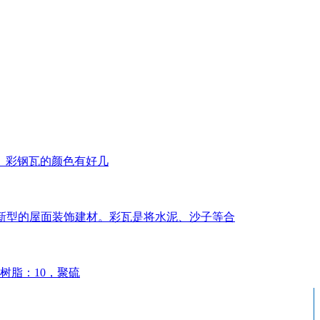
。彩钢瓦的颜色有好几
几年新型的屋面装饰建材。彩瓦是将水泥、沙子等合
树脂：10，聚硫