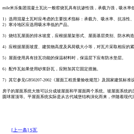
mile米乐集团混凝土瓦比一般窑烧瓦具有抗渗性强，承载力强，吸水率
1）选用混凝土瓦时应考虑的主要技术指标：承载力、吸水率、抗冻性
2）寒冷地区应选用吸水率低的产品。
3）烧结瓦屋面的排水坡度，应根据屋架形式、屋面基层类别、防水构造
4）应根据屋面坡度、建筑物高度及风荷载大小等，对瓦片采取相应的
5）屋面使用具有挂瓦功能的保温材料时，保温层下应有防水垫层。
6）配件瓦如果使用砂浆卧瓦，应附加其它固定措施。
7）其它参见GB50207-2002《屋面工程质量验收规范》及国家建筑标准
房子的屋面系统大致可以分成坡屋面和平屋面两个系统。坡屋面系统的
圆球屋顶等。平屋面系统实际是从古代城堡结构演化而来，伴随着现代
[上一条] S瓦