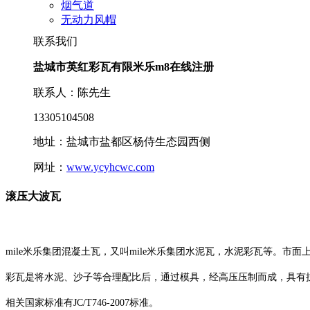
烟气道
无动力风帽
联系我们
盐城市英红彩瓦有限米乐m8在线注册
联系人：陈先生
13305104508
地址：盐城市盐都区杨侍生态园西侧
网址：
www.ycyhcwc.com
滚压大波瓦
mile米乐集团混凝土瓦，又叫mile米乐集团水泥瓦，水泥彩瓦等。市
彩瓦是将水泥、沙子等合理配比后，通过模具，经高压压制而成，具有
相关国家标准有JC/T746-2007标准。