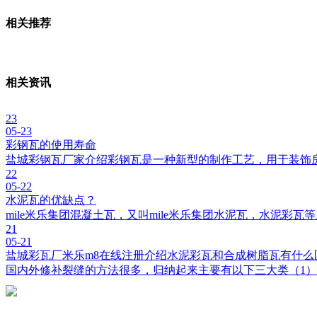
相关推荐
相关资讯
23
05-23
彩钢瓦的使用寿命
盐城彩钢瓦厂家介绍彩钢瓦是一种新型的制作工艺，用于装饰
22
05-22
水泥瓦的优缺点？
mile米乐集团混凝土瓦，又叫mile米乐集团水泥瓦，水泥彩
21
05-21
盐城彩瓦厂米乐m8在线注册介绍水泥彩瓦和合成树脂瓦有什么
国内外修补裂缝的方法很多，归纳起来主要有以下三大类（1）开