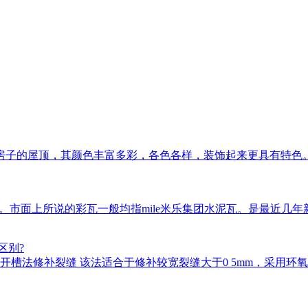
房子的屋顶，其颜色丰富多彩，各色各样，装饰起来更具有特色
瓦等。市面上所说的彩瓦一般均指mile米乐集团水泥瓦。是最近
区别?
槽法修补裂缝 该法适合于修补较宽裂缝大于0 5mm，采用环氧