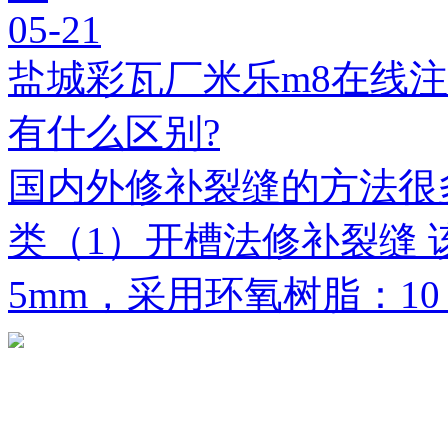
05-21
盐城彩瓦厂米乐m8在线
有什么区别?
国内外修补裂缝的方法很
类（1）开槽法修补裂缝 
5mm，采用环氧树脂：1