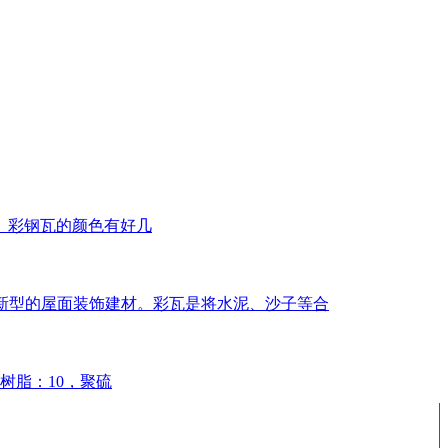
。彩钢瓦的颜色有好几
几年新型的屋面装饰建材。彩瓦是将水泥、沙子等合
树脂：10，聚硫