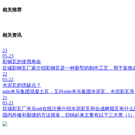
相关推荐
相关资讯
23
05-23
彩钢瓦的使用寿命
盐城彩钢瓦厂家介绍彩钢瓦是一种新型的制作工艺，用于装饰
22
05-22
水泥瓦的优缺点？
mile米乐集团混凝土瓦，又叫mile米乐集团水泥瓦，水泥彩
21
05-21
盐城彩瓦厂米乐m8在线注册介绍水泥彩瓦和合成树脂瓦有什么
国内外修补裂缝的方法很多，归纳起来主要有以下三大类（1）开