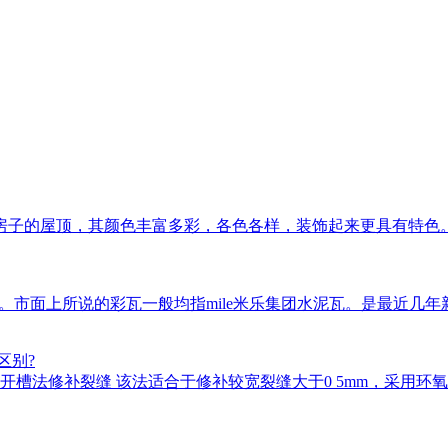
房子的屋顶，其颜色丰富多彩，各色各样，装饰起来更具有特色
瓦等。市面上所说的彩瓦一般均指mile米乐集团水泥瓦。是最近
区别?
槽法修补裂缝 该法适合于修补较宽裂缝大于0 5mm，采用环氧