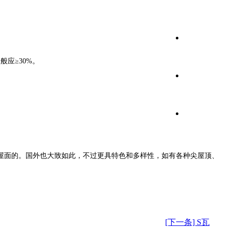
应≥30%。
屋面的。国外也大致如此，不过更具特色和多样性，如有各种尖屋顶、
[下一条] S瓦