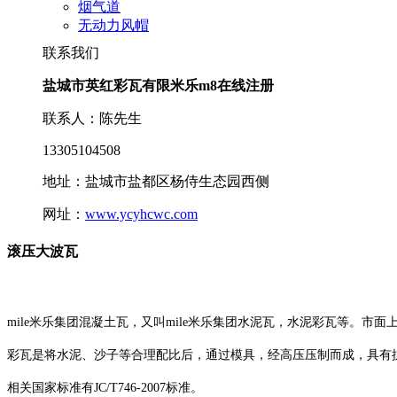
烟气道
无动力风帽
联系我们
盐城市英红彩瓦有限米乐m8在线注册
联系人：陈先生
13305104508
地址：盐城市盐都区杨侍生态园西侧
网址：
www.ycyhcwc.com
滚压大波瓦
mile米乐集团混凝土瓦，又叫mile米乐集团水泥瓦，水泥彩瓦等。市
彩瓦是将水泥、沙子等合理配比后，通过模具，经高压压制而成，具有
相关国家标准有JC/T746-2007标准。