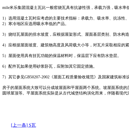
mile米乐集团混凝土瓦比一般窑烧瓦具有抗渗性强，承载力强，吸水率
1）选用混凝土瓦时应考虑的主要技术指标：承载力、吸水率、抗冻性
2）寒冷地区应选用吸水率低的产品。
3）烧结瓦屋面的排水坡度，应根据屋架形式、屋面基层类别、防水构造
4）应根据屋面坡度、建筑物高度及风荷载大小等，对瓦片采取相应的
5）屋面使用具有挂瓦功能的保温材料时，保温层下应有防水垫层。
6）配件瓦如果使用砂浆卧瓦，应附加其它固定措施。
7）其它参见GB50207-2002《屋面工程质量验收规范》及国家建筑标准
房子的屋面系统大致可以分成坡屋面和平屋面两个系统。坡屋面系统的
圆球屋顶等。平屋面系统实际是从古代城堡结构演化而来，伴随着现代
[上一条] S瓦