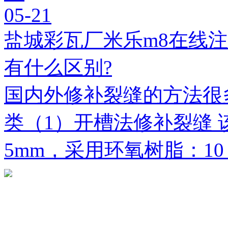
05-21
盐城彩瓦厂米乐m8在线
有什么区别?
国内外修补裂缝的方法很
类（1）开槽法修补裂缝 
5mm，采用环氧树脂：1