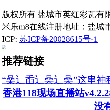
版权所有 盐城市英红彩瓦有
米乐m8在线注册地址：盐城
ICP:
苏ICP备20028615号-1
推荐链接
“喿辶臿辶喿辶喿”这串
香港118现场直播站v4.2
没