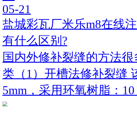
05-21
盐城彩瓦厂米乐m8在线
有什么区别?
国内外修补裂缝的方法很
类（1）开槽法修补裂缝 
5mm，采用环氧树脂：1