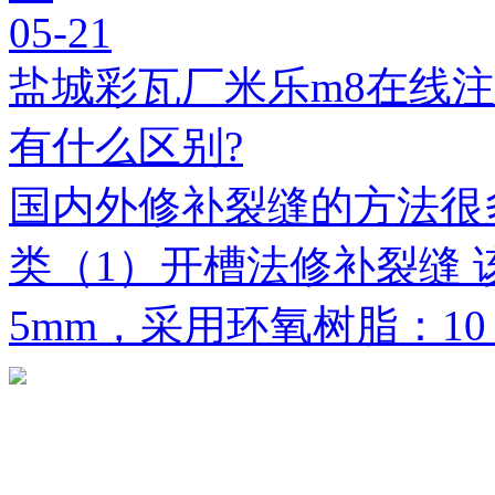
05-21
盐城彩瓦厂米乐m8在线
有什么区别?
国内外修补裂缝的方法很
类（1）开槽法修补裂缝 
5mm，采用环氧树脂：1