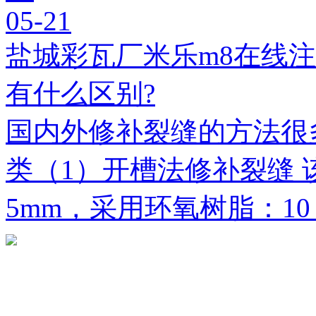
05-21
盐城彩瓦厂米乐m8在线
有什么区别?
国内外修补裂缝的方法很
类（1）开槽法修补裂缝 
5mm，采用环氧树脂：1