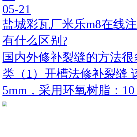
05-21
盐城彩瓦厂米乐m8在线
有什么区别?
国内外修补裂缝的方法很
类（1）开槽法修补裂缝 
5mm，采用环氧树脂：1