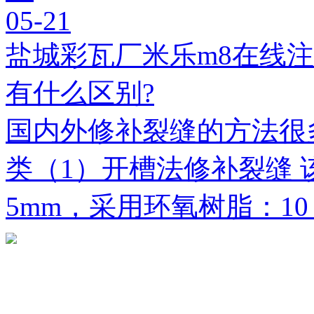
05-21
盐城彩瓦厂米乐m8在线
有什么区别?
国内外修补裂缝的方法很
类（1）开槽法修补裂缝 
5mm，采用环氧树脂：1