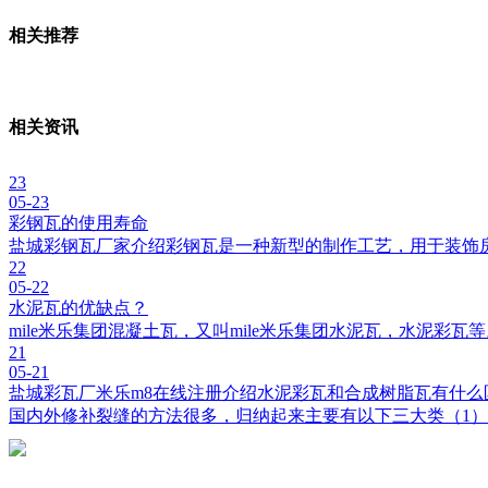
相关推荐
相关资讯
23
05-23
彩钢瓦的使用寿命
盐城彩钢瓦厂家介绍彩钢瓦是一种新型的制作工艺，用于装饰
22
05-22
水泥瓦的优缺点？
mile米乐集团混凝土瓦，又叫mile米乐集团水泥瓦，水泥彩
21
05-21
盐城彩瓦厂米乐m8在线注册介绍水泥彩瓦和合成树脂瓦有什么
国内外修补裂缝的方法很多，归纳起来主要有以下三大类（1）开