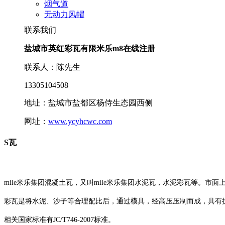
烟气道
无动力风帽
联系我们
盐城市英红彩瓦有限米乐m8在线注册
联系人：陈先生
13305104508
地址：盐城市盐都区杨侍生态园西侧
网址：
www.ycyhcwc.com
S瓦
mile米乐集团混凝土瓦，又叫mile米乐集团水泥瓦，水泥彩瓦等。市
彩瓦是将水泥、沙子等合理配比后，通过模具，经高压压制而成，具有
相关国家标准有JC/T746-2007标准。