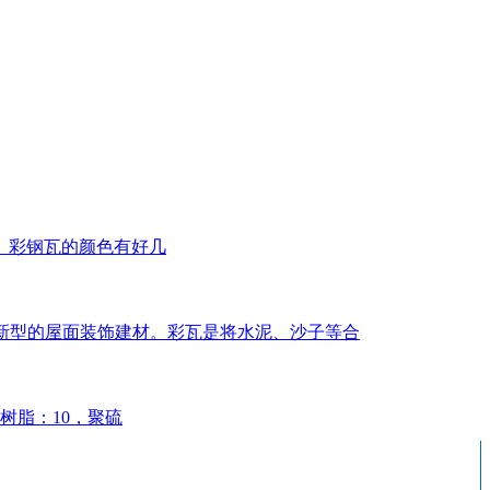
。彩钢瓦的颜色有好几
几年新型的屋面装饰建材。彩瓦是将水泥、沙子等合
树脂：10，聚硫