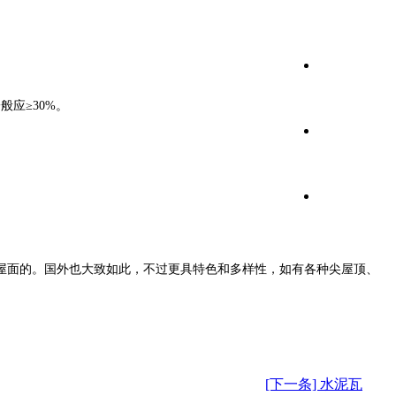
应≥30%。
屋面的。国外也大致如此，不过更具特色和多样性，如有各种尖屋顶、
[下一条] 水泥瓦