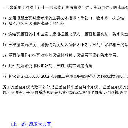
mile米乐集团混凝土瓦比一般窑烧瓦具有抗渗性强，承载力强，吸水率
1）选用混凝土瓦时应考虑的主要技术指标：承载力、吸水率、抗冻性
2）寒冷地区应选用吸水率低的产品。
3）烧结瓦屋面的排水坡度，应根据屋架形式、屋面基层类别、防水构造
4）应根据屋面坡度、建筑物高度及风荷载大小等，对瓦片采取相应的
5）屋面使用具有挂瓦功能的保温材料时，保温层下应有防水垫层。
6）配件瓦如果使用砂浆卧瓦，应附加其它固定措施。
7）其它参见GB50207-2002《屋面工程质量验收规范》及国家建筑标准
房子的屋面系统大致可以分成坡屋面和平屋面两个系统。坡屋面系统的
圆球屋顶等。平屋面系统实际是从古代城堡结构演化而来，伴随着现代
[上一条] 滚压大波瓦