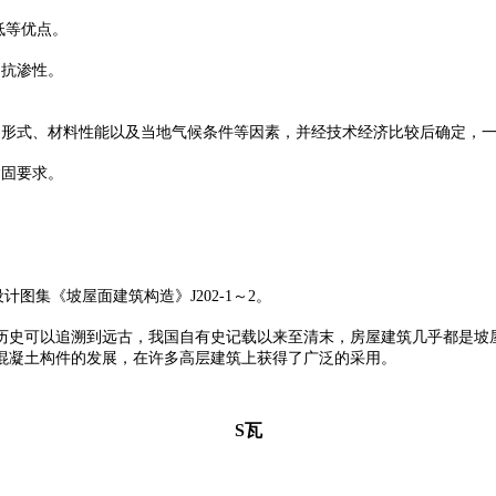
低等优点。
、抗渗性。
形式、材料性能以及当地气候条件等因素，并经技术经济比较后确定，一般
紧固要求。
设计图集《坡屋面建筑构造》J202-1～2。
历史可以追溯到远古，我国自有史记载以来至清末，房屋建筑几乎都是坡
混凝土构件的发展，在许多高层建筑上获得了广泛的采用。
S瓦