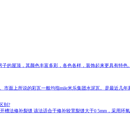
房子的屋顶，其颜色丰富多彩，各色各样，装饰起来更具有特色
瓦等。市面上所说的彩瓦一般均指mile米乐集团水泥瓦。是最近
区别?
槽法修补裂缝 该法适合于修补较宽裂缝大于0 5mm，采用环氧