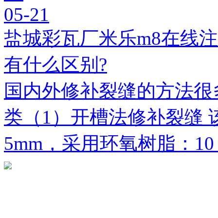
05-21
盐城彩瓦厂米乐m8在线
有什么区别?
国内外修补裂缝的方法很
类（1）开槽法修补裂缝 
5mm，采用环氧树脂：1