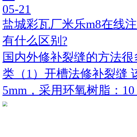
05-21
盐城彩瓦厂米乐m8在线
有什么区别?
国内外修补裂缝的方法很
类（1）开槽法修补裂缝 
5mm，采用环氧树脂：1